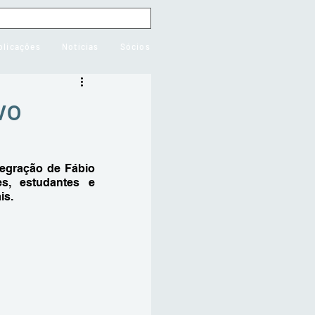
blicações
Notícias
Sócios
vo
egração de Fábio 
s, estudantes e 
is.