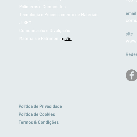
Polímeros e Compósitos
email
Tecnologia e Processamento de Materiais
comu
J-SPM
Comunicação e Divulgação
site
Materiais e Património
o
são
www.
Redes
Política de Privacidade
Política de Cookies
Termos & Condições