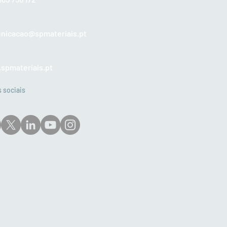
nicacao@spmateriais.pt
spmateriais.pt
 sociais