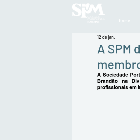
Home
12 de jan.
A SPM d
membro
A Sociedade Port
Brandão na Divi
profissionais em i