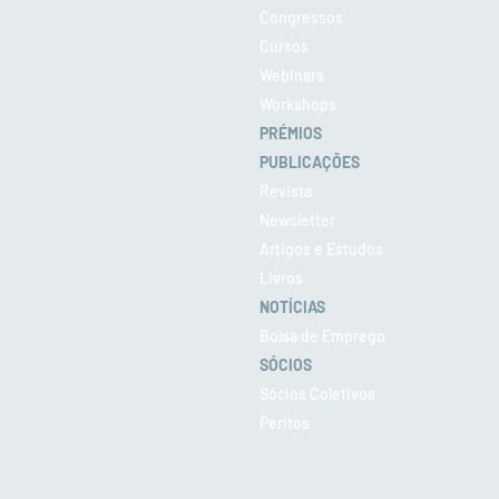
Congressos
Cursos
Webinars
Workshops
PRÉMIOS
PUBLICAÇÕES
Revista
Newsletter
Artigos e Estudos
Livros
NOTÍCIAS
Bolsa de Emprego
SÓCIOS
Sócios Coletivos
Peritos