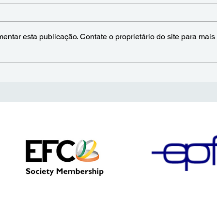
entar esta publicação. Contate o proprietário do site para mais
nta
A Europa como Polo
a os
Estratégico para Materiais
Avançados