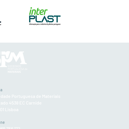
da
edade Portuguesa de Materiais
tado 4538 EC Carnide
601 Lisboa
one
965 756 172