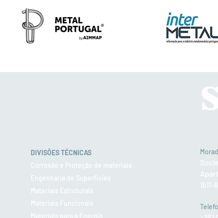
Mora
DIVISÕES TÉCNICAS
Soci
Corrosão e Proteção de materiais
Apar
Engenharia de Superficies
1511-
Materiais Estruturais
Materiais Funcionais
Telef
Materiais para a Energia
+351 