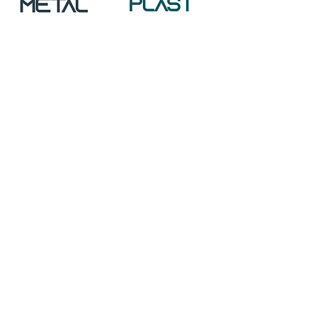
HOME
SOBRE A SPM
Corpos Sociais
Estatutos e Regulamentos
Protocolos de Colaboração
EVENTOS
Congressos
Cursos
Webinars
Workshops
PRÉMIOS
PUBLICAÇÕES
Revista
Newsletter
Artigos e Estudos
Livros
NOTÍCIAS
Bolsa de Emprego
SÓCIOS