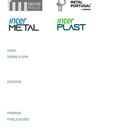
HOME
SOBRE A SPM
Corpos Sociais
Estatutos e Regulamentos
Protocolos de Colaboração
EVENTOS
Congressos
Cursos
Webinars
Workshops
PRÉMIOS
PUBLICAÇÕES
Revista
Newsletter
Artigos e Estudos