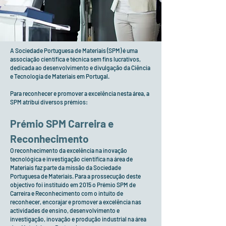
A Sociedade Portuguesa de Materiais (SPM) é uma
associação científica e técnica sem fins lucrativos,
dedicada ao desenvolvimento e divulgação da Ciência
e Tecnologia de Materiais em Portugal.
Para reconhecer e promover a excelência nesta área, a
SPM atribui diversos prémios:
Prémio SPM Carreira e
Reconhecimento
O reconhecimento da excelência na inovação
tecnológica e investigação científica na área de
Materiais faz parte da missão da Sociedade
Portuguesa de Materiais. Para a prossecução deste
objectivo foi instituído em 2015 o Prémio SPM de
Carreira e Reconhecimento com o intuito de
reconhecer, encorajar e promover a excelência nas
actividades de ensino, desenvolvimento e
investigação, inovação e produção industrial na área