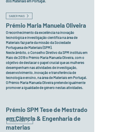
dos Materiais em Portugal.
SABER MAIS
Prémio Maria Manuela Oliveira
O reconhecimento da excelência na inovação
tecnológica e investigação científica na área de
Materiais faz parte da missão da Sociedade
Portuguesa de Materiais (SPM).
Neste âmbito, o Conselho Diretivo da SPM instituiu em
Maio de 2019 o Prémio Maria Manuela Oliveira, com o
objetivo de destacar o papel crucial que as mulheres
desempenham nas atividades de investigação,
desenvolvimento, inovação e transferência de
tecnologia e ensino, na área de Materiais em Portugal.
O Prémio Maria Manuela Oliveira pretende igualmente
promover a igualdade de género nestas atividades.
Prémio SPM Tese de Mestrado
em Ciência & Engenharia de
SABER MAIS
materias