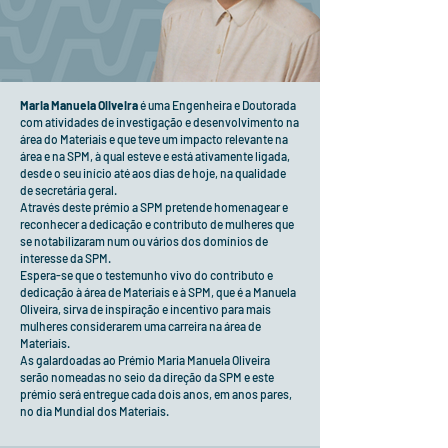
Maria Manuela Oliveira
é uma Engenheira e Doutorada
com atividades de investigação e desenvolvimento na
área do Materiais e que teve um impacto relevante na
área e na SPM, à qual esteve e está ativamente ligada,
desde o seu início até aos dias de hoje, na qualidade
de secretária geral.
Através deste prémio a SPM pretende homenagear e
reconhecer a dedicação e contributo de mulheres que
se notabilizaram num ou vários dos domínios de
interesse da SPM.
Espera-se que o testemunho vivo do contributo e
dedicação à área de Materiais e à SPM, que é a Manuela
Oliveira, sirva de inspiração e incentivo para mais
mulheres considerarem uma carreira na área de
Materiais.
As galardoadas ao Prémio Maria Manuela Oliveira
serão nomeadas no seio da direção da SPM e este
prémio será entregue cada dois anos, em anos pares,
no dia Mundial dos Materiais.