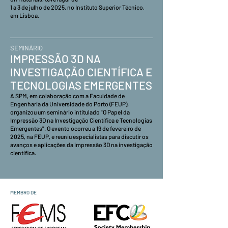
1 a 3 de julho de 2025, no Instituto Superior Técnico,
em Lisboa.
SEMINÁRIO
IMPRESSÃO 3D NA
INVESTIGAÇÃO CIENTÍFICA E
TECNOLOGIAS EMERGENTES
A SPM, em colaboração com a Faculdade de
Engenharia da Universidade do Porto (FEUP),
organizou um seminário intitulado "O Papel da
Impressão 3D na Investigação Científica e Tecnologias
Emergentes". O evento ocorreu a 19 de fevereiro de
2025, na FEUP, e reuniu especialistas para discutir os
avanços e aplicações da impressão 3D na investigação
científica.
MEMBRO DE