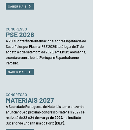
SABER MAIS
CONGRESSO
PSE 2026
A 20.ª Conferência Internacional sobre Engenharia de
Superfícies por Plasma (PSE 2026) terá lugar de 31 de
agosto a 3 de setembro de 2026, em Erfurt, Alemanha,
e contará com a Ibéria (Portugal e Espanha) como
Parceiro.
SABER MAIS
CONGRESSO
MATERIAIS 2027
A Sociedade Portuguesa de Materiais tem o prazer de
anunciar que o próximo congresso Materiais 2027 se
realizará de
22 a 24 de março de 2027,
no Instituto
Superior de Engenharia do Porto (ISEP).