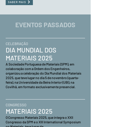
SABER MAIS
EVENTOS PASSADOS
CELEBRAÇÃO
DIA MUNDIAL DOS
MATERIAIS 2025
A Sociedade Portuguesa de Materiais (SPM), em
colaboração com a Ordem dos Engenheiros,
organizou a celebração do Dia Mundial dos Materiais
2025, que teve lugar no dia 5 de novembro (quarta-
feira), na Universidade da Beira Interior (UBI), na
Covilhã, em formato exclusivamente presencial.
CONGRESSO
MATERIAIS 2025
O Congresso Materiais 2025, que integra o XXII
Congresso da SPM e o XIII International Symposium
on Materials, teve lugar de