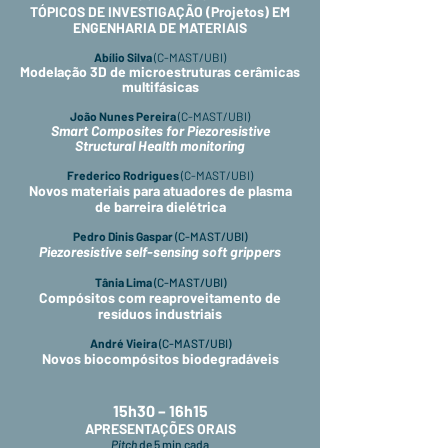
TÓPICOS DE INVESTIGAÇÃO (Projetos) EM
ENGENHARIA DE MATERIAIS
Abílio Silva
(C-MAST/UBI)
Modelação 3D de microestruturas cerâmicas
multifásicas
João Nunes Pereira
(C-MAST/UBI)
Smart Composites for Piezoresistive
Structural Health monitoring
Frederico Rodrigues
(C-MAST/UBI)
Novos materiais para atuadores de plasma
de barreira dielétrica
Pedro Dinis Gaspar
(C-MAST/UBI)
Piezoresistive self-sensing soft grippers
Tânia Lima
(C-MAST/UBI)
Compósitos com reaproveitamento de
resíduos industriais
André Vieira
(C-MAST/UBI)
Novos biocompósitos biodegradáveis
15h30 – 16h15
APRESENTAÇÕES ORAIS
Pitch
de 5 min cada