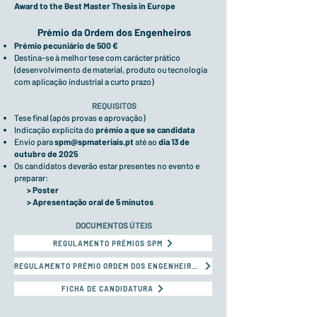
Award to the Best Master Thesis in Europe
Prémio da Ordem dos Engenheiros
Prémio pecuniário de 500 €
Destina-se à melhor tese com carácter prático
(desenvolvimento de material, produto ou tecnologia
com aplicação industrial a curto prazo)
REQUISITOS
Tese final (após provas e aprovação)
Indicação explícita do
prémio a que se candidata
Envio para
spm@spmateriais.pt
até ao
dia 13 de
outubro de 2025
Os candidatos deverão estar presentes no evento e
preparar:
> Poster
> Apresentação oral de 5 minutos
DOCUMENTOS ÚTEIS
REGULAMENTO PRÉMIOS SPM
REGULAMENTO PRÉMIO ORDEM DOS ENGENHEIROS
FICHA DE CANDIDATURA