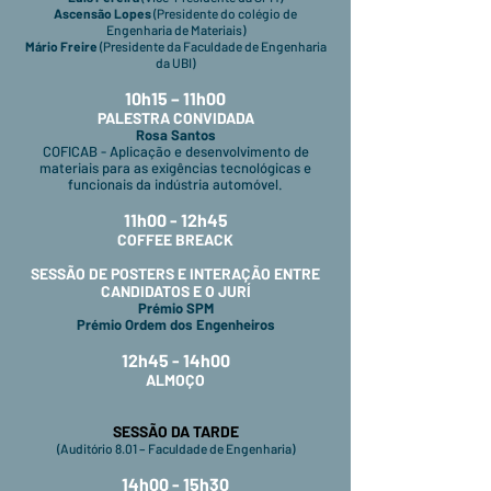
Ascensão Lopes
(Presidente do colégio de
Engenharia de Materiais)
Mário Freire
(Presidente da Faculdade de Engenharia
da UBI)
10h15 – 11h00
PALESTRA CONVIDADA
Rosa Santos
COFICAB - Aplicação e desenvolvimento de
materiais para as exigências tecnológicas e
funcionais da indústria automóvel.
11h00 - 12h45
COFFEE BREACK
SESSÃO DE POSTERS E INTERAÇÃO ENTRE
CANDIDATOS E O JURÍ
Prémio SPM
Prémio Ordem dos Engenheiros
12h45 - 14h00
ALMOÇO
SESSÃO DA TARDE
(Auditório 8.01 – Faculdade de Engenharia)
14h00 - 15h30