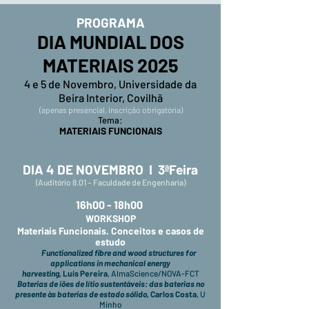
PROGRAMA
DIA MUNDIAL DOS
MATERIAIS 2025
4 e 5 de Novembro, Universidade da
Beira Interior, Covilhã
(apenas presencial, inscrição obrigatória)
Tema:
MATERIAIS FUNCIONAIS
DIA 4 DE NOVEMBRO I
3ªFeira
(Auditório 8.01 – Faculdade de Engenharia)
16h00 - 18h00
WORKSHOP
Materiais Funcionais. Conceitos e casos de
estudo
Functionalized fibre and wood structures for
applications in mechanical energy
harvesting,
Luís Pereira
, AlmaScience/NOVA-FCT
Baterias de iões de lítio sustentáveis: das baterias no
presente às baterias de estado sólido,
Carlos Costa
, U
Minho