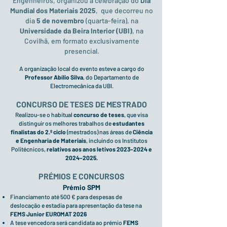
Engenheiros, organizou a celebração do
Dia
Mundial dos Materiais 2025
, que decorreu no
dia
5 de novembro
(quarta-feira), na
Universidade da Beira Interior (UBI)
, na
Covilhã, em formato exclusivamente
presencial.
A organização local do evento esteve a cargo do
Professor Abílio Silva
, do Departamento de
Electromecânica da UBI.
CONCURSO DE TESES DE MESTRADO
Realizou-se o habitual
concurso de teses
, que visa
distinguir os melhores trabalhos de
estudantes
finalistas do 2.º ciclo
(mestrados) nas áreas de
Ciência
e Engenharia de Materiais
, incluindo os Institutos
Politécnicos,
relativos aos anos letivos 2023–2024 e
2024–2025.
PRÉMIOS E CONCURSOS
Prémio SPM
Financiamento até 500 € para despesas de
deslocação e estadia para apresentação da tese na
FEMS Junior EUROMAT 2026
A tese vencedora será candidata ao prémio
FEMS