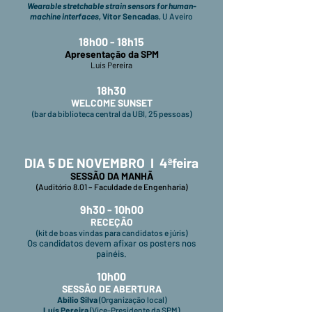
Wearable stretchable strain sensors for human-
machine interfaces,
Vítor Sencadas
, U Aveiro
18h00 - 18h15
Apresentação da SPM
Luís Pereira
18h30
WELCOME SUNSET
(bar da biblioteca central da UBI, 25 pessoas)
DIA 5 DE NOVEMBRO I 4ªfeira
SESSÃO DA MANHÃ
(Auditório 8.01 – Faculdade de Engenharia)
9h30 - 10h00
RECEÇÃO
(kit de boas vindas para candidatos e júris)
Os candidatos devem afixar os posters nos
painéis.
10h00
SESSÃO DE ABERTURA
Abílio Silva
(Organização local)
Luís Pereira
(Vice-Presidente da SPM)