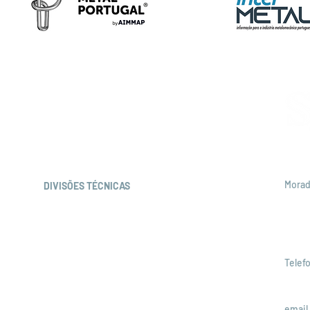
Mora
DIVISÕES TÉCNICAS
Soci
Corrosão e Proteção de materiais
Apar
Engenharia de Superficies
1511-
Materiais Estruturais
Materiais Funcionais
Telef
Materiais para a Energia
+351 
Polímeros e Compósitos
email