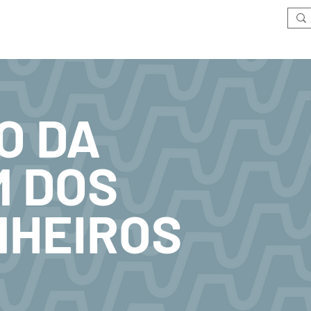
Sobre a SPM
Divisões Técnicas
Atividades
Prémios
Pu
O DA
 DOS
NHEIROS