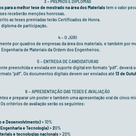
3 – PRÉMIOS E DIPLOMAS
 para a melhor tese de mestrado na área dos Materiais
tem o valor pec
teses receberão menções honrosas.
ito as teses premiadas terão Certificados de Honra.
diploma de participação.
4 – O JÚRI
ialmente por quadros de empresas da área dos materiais, e também por 
e Engenharia de Materiais da Ordem dos Engenheiros.
5 – ENTREGA DE CANDIDATURAS
ente preenchida e enviada em suporte digital em formato “pdf”, deverá 
rmato “pdf”. Os documentos digitais devem ser enviados até
13 de Outu
6 – APRESENTAÇÃO DAS TESES E AVALIAÇÃO
ntes e preparar um poster e também uma apresentação oral de cinco mi
 Os critérios de avaliação serão os seguintes:
ção e Desenvolvimento)
> 10%
 (Engenharia e Tecnologia)
>
2
0%
eriais e tecnologias nacionais
> 20%