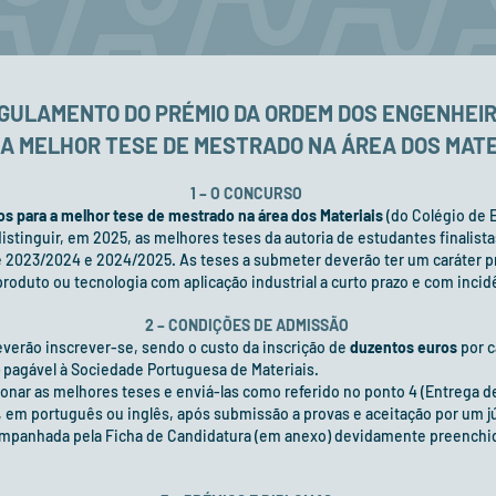
GULAMENTO DO PRÉMIO DA ORDEM DOS ENGENHEI
A MELHOR TESE DE MESTRADO NA ÁREA DOS MATE
1 – O CONCURSO
 para a melhor tese de mestrado na área dos Materiais
(do Colégio de E
distinguir, em 2025, as melhores teses da autoria de estudantes finalista
e 2023/2024 e 2024/2025. As teses a submeter deverão ter um caráter pr
oduto ou tecnologia com aplicação industrial a curto prazo e com incidê
2 – CONDIÇÕES DE ADMISSÃO
verão inscrever-se, sendo o custo da inscrição de
duzentos euros
por 
pagável à Sociedade Portuguesa de Materiais.
nar as melhores teses e enviá-las como referido no ponto 4 (Entrega de
, em português ou inglês, após submissão a provas e aceitação por um j
ompanhada pela Ficha de Candidatura (em anexo) devidamente preenchid