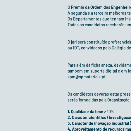
O
Prémio da Ordem dos Engenheiros
A segunda e a terceira melhores 
Os Departamentos que tenham inscr
Todos os candidatos receberão um 
O júri será constituído preferenc
ou IDT, convidados pelo Colégio d
Para além da ficha anexa, devidam
também em suporte digital e em fo
spm@spmateriais.pt
Os candidatos deverão estar prese
serão fornecidas pela Organização.
1.
Qualidade da tese
> 10%
2. Carácter científico (Investiga
3. Carácter de inovação industrial
4. Aproveitamento de recursos mat