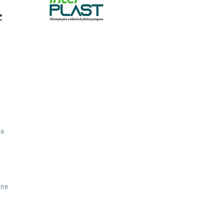
da
edade Portuguesa de Materiais
tado 4538 EC Carnide
601 Lisboa
one
965 756 172