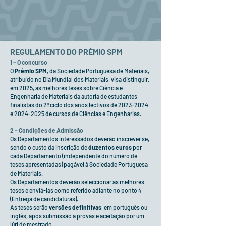
REGULAMENTO DO PRÉMIO SPM
1 – O concurso
O
Prémio SPM
, da Sociedade Portuguesa de Materiais,
atribuído no Dia Mundial dos Materiais, visa distinguir,
em 2025, as melhores teses sobre Ciência e
Engenharia de Materiais da autoria de estudantes
finalistas do 2º ciclo dos anos lectivos de
2023-2024
e
2024-2025
de cursos de Ciências e Engenharias.
2 – Condições de Admissão
Os Departamentos interessados deverão inscrever se,
sendo o custo da inscrição de
duzentos euros
por
cada Departamento (independente do número de
teses apresentadas) pagável à Sociedade Portuguesa
de Materiais.
Os Departamentos deverão seleccionar as melhores
teses e enviá-las como referido adiante no ponto 4
(Entrega de candidaturas).
As teses serão
versões definitivas
, em português ou
inglês, após submissão a provas e aceitação por um
júri de mestrado.