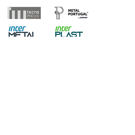
HOME
SOBRE A SPM
Corpos Sociais
Estatutos e Regulamentos
Protocolos de Colaboração
EVENTOS
Congressos
Cursos
Webinars
Workshops
PRÉMIOS
PUBLICAÇÕES
Revista