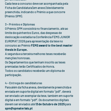
Cada tese a concurso deve ser acompanhada pela
Ficha de Candidatura (em anexo) devidamente
preenchida, indicando o Prémio a que concorre
(Prémio SPM).
3 – Prémios e Diplomas
O Prémio SPM consistirá no financiamento, até ao
limite de quinhentos Euros, das despesas de
deslocação e estadia na Conferência FEMS JUNIOR
EUROMAT 2026 para apresentação da tese no
concurso ao Prémio
FEMS award to the best master
thesis in Europe.
A segunda e a terceira melhores teses receberão
menções honrosas.
Os Departamentos que tenham inscrito as teses
premiadas terão Certificados de Honra.
Todos os candidatos receberão um diploma de
participação.
4 – Entrega de candidaturas
Para além da ficha anexa, devidamente preenchida e
enviada em suporte digital em formato “pdf”, deverá
ser enviado um exemplar da tese, também em suporte
digital e em formato “pdf”. Os documentos digitais
devem ser enviados até
13 de Outubro de 2025
para
spm@spmateriais.pt