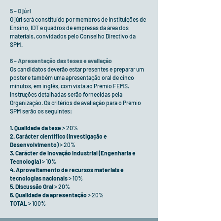
5 – O júri
O júri será constituído por membros de Instituições de
Ensino, IDT e quadros de empresas da área dos
materiais, convidados pelo Conselho Directivo da
SPM.
6 – Apresentação das teses e avaliação
Os candidatos deverão estar presentes e preparar um
poster e também uma apresentação oral de cinco
minutos, em inglês, com vista ao Prémio FEMS.
Instruções detalhadas serão fornecidas pela
Organização. Os critérios de avaliação para o Prémio
SPM serão os seguintes:
1.
Qualidade da tese
> 20%
2. Carácter científico (Investigação e
Desenvolvimento)
> 20%
3. Carácter de inovação industrial (Engenharia e
Tecnologia)
>
10%
4. Aproveitamento de recursos materiais e
tecnologias nacionais
> 10%
5. Discussão Oral
> 20%
6. Qualidade da apresentação
> 20%
TOTAL
> 100%