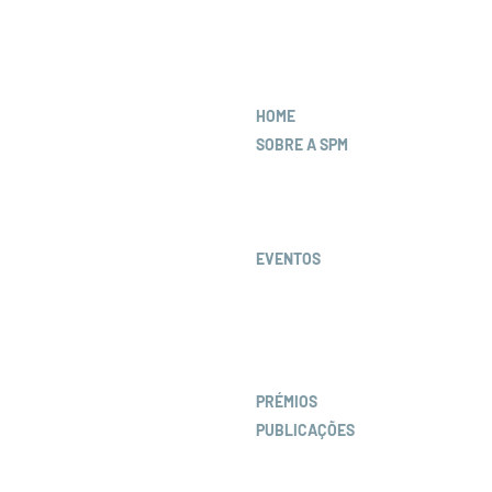
HOME
SOBRE A SPM
Corpos Sociais
Estatutos e Regulamentos
Protocolos de Colaboração
EVENTOS
Congressos
Cursos
Webinars
Workshops
PRÉMIOS
PUBLICAÇÕES
Revista
Newsletter