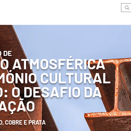
Sobre a SPM
Divisões Técnicas
Atividades
Prémios
Pu
O DE
O ATMOSFÉRICA
MÓNIO CULTURAL
: O DESAFIO DA
AÇÃO
O, COBRE E PRATA