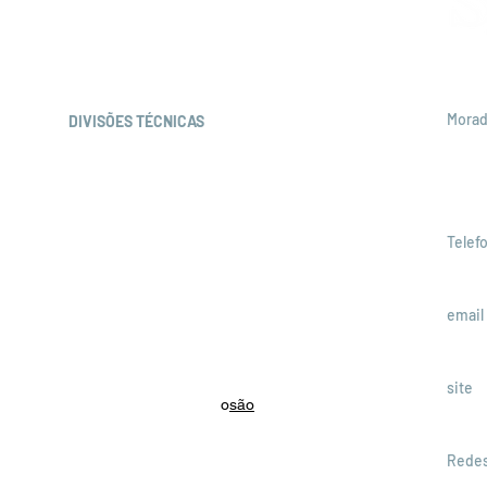
Mora
DIVISÕES TÉCNICAS
Soci
Corrosão e Proteção de materiais
Apar
Engenharia de Superficies
1511-
Materiais Estruturais
Materiais Funcionais
Telef
Materiais para a Energia
+351 
Polímeros e Compósitos
email
Tecnologia e Processamento de Materiais
comu
J-SPM
Comunicação e Divulgação
site
Materiais e Património
o
são
www.
Redes