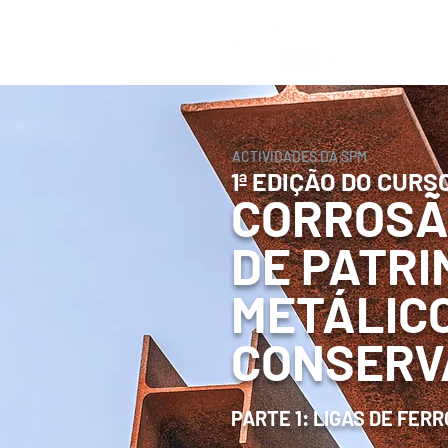
Home
ACTIVIDADES DA SPM
1ª EDIÇÃO DO CURS
CORROSÃ
DE PATRI
METÁLICO
CONSERV
PARTE 1: LIGAS DE FERR