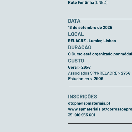
Rute Fontinha
(LNEC)
DATA
18 de setembro de 2025
LOCAL
RELACRE . Lumiar, Lisboa
DURAÇÃO
O Curso está organizado por módul
CUSTO
Geral >
295€
Associados SPM/RELACRE >
275€
Estudantes >
250€
INSCRIÇÕES
dtcpm@spmateriais.pt
www.spmateriais.pt/corrosaoepr
351
910 953 601