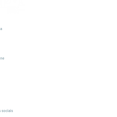
da
edade Portuguesa de Materiais
tado 4538 EC Carnide
601 Lisboa
one
965 756 172
nicacao@spmateriais.pt
spmateriais.pt
 sociais