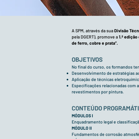
A SPM, através da sua
Divisão Técn
pela DGERT), promove a
1.ª edição
de ferro, cobre e prata”.
OBJETIVOS
No final do curso, os formandos t
Desenvolvimento de estratégias ao 
Aplicação de técnicas eletroquímic
Especificações relacionadas com a
revestimentos por pintura.
CONTEÚDO PROGRAMÁT
MÓDULOS
I
Enquadramento legal e classificaçã
MÓDULO II
Fundamentos de corrosão atmosféri