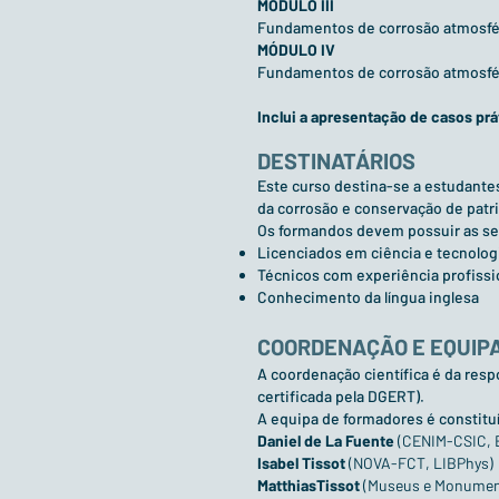
MÓDULO III
Fundamentos de corrosão atmosfér
MÓDULO IV
Fundamentos de corrosão atmosféri
Inclui a apresentação de casos pr
DESTINATÁRIOS
Este curso destina-se a estudant
da corrosão e conservação de patri
Os formandos devem possuir as se
Licenciados em ciência e tecnologi
Técnicos com experiência profissio
Conhecimento da língua inglesa
COORDENAÇÃO E EQUIP
A coordenação científica é da re
certificada pela DGERT).
A equipa de formadores é constitu
Daniel de La Fuente
(CENIM-CSIC, 
Isabel Tissot
(NOVA-FCT, LIBPhys)
MatthiasTissot
(Museus e Monument